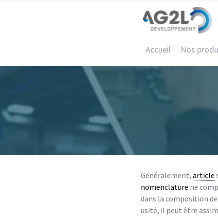
Accueil
Nos produ
Généralement,
article
s
nomenclature
ne compo
dans la composition de
usité, il peut être assi