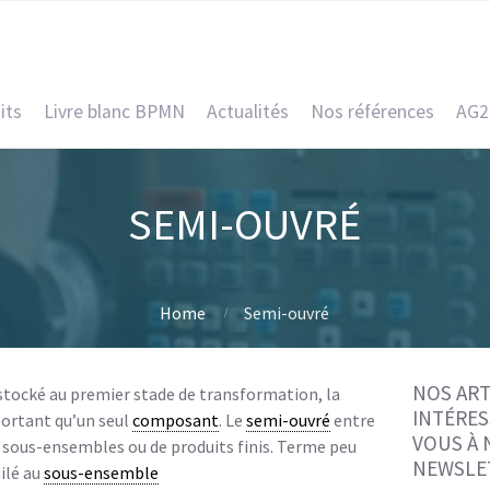
its
Livre blanc BPMN
Actualités
Nos références
AG2
SEMI-OUVRÉ
Home
Semi-ouvré
NOS ART
tocké au premier stade de transformation, la
INTÉRES
rtant qu’un seul
composant
. Le
semi-ouvré
entre
VOUS À
 sous-ensembles ou de produits finis. Terme peu
NEWSLE
milé au
sous-ensemble