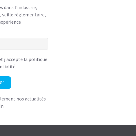
 dans l'industrie,
 veille réglementaire,
expérience
 et
j'accepte la politique
ntialité
er
alement nos actualités
In