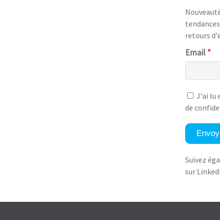
Nouveautés
tendances,
retours d'
Email
J'ai lu
de confide
Envoy
Suivez ég
sur Linked