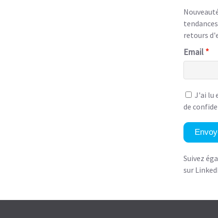
Nouveautés
tendances,
retours d'
Email
J'ai lu
de confide
Envoy
Suivez ég
sur Linked