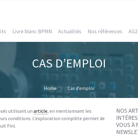
its
Livre blanc BPMN
Actualités
Nos références
AG2
CAS D’EMPLOI
Home
Cas d’emploi
NOS ART
sés utilisant un
article
, en mentionnant les
INTÉRES
leurs conditions. L’exploration complète permet de
VOUS À
it Fini.
NEWSLE