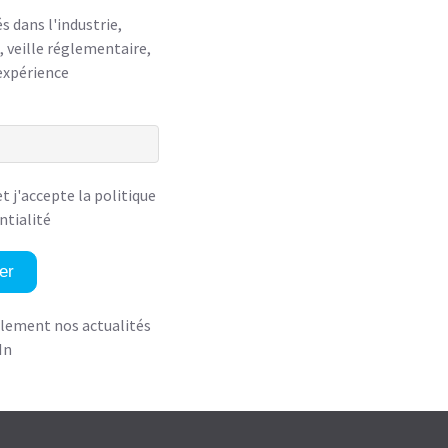
 dans l'industrie,
 veille réglementaire,
expérience
 et
j'accepte la politique
ntialité
er
alement nos actualités
In