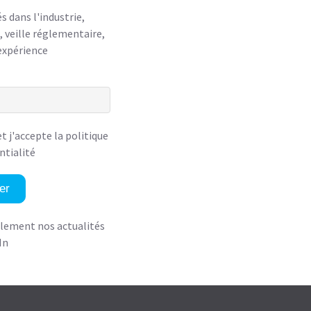
 dans l'industrie,
 veille réglementaire,
expérience
 et
j'accepte la politique
ntialité
er
alement nos actualités
In