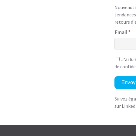
Nouveautés
tendances,
retours d'
Email
J'ai lu
de confide
Envoy
Suivez ég
sur Linked