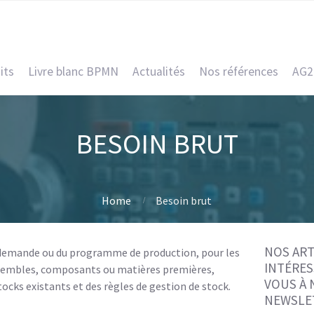
its
Livre blanc BPMN
Actualités
Nos références
AG2
BESOIN BRUT
Home
Besoin brut
NOS ART
 demande ou du programme de production, pour les
INTÉRES
nsembles, composants ou matières premières,
VOUS À
cks existants et des règles de gestion de stock.
NEWSLE